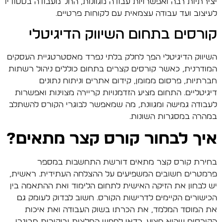
יצירתיות רבה ואפשרויות עבודה מגוונות, החל מעבודה בסטודיו
לעיצוב ועד עבודה עצמאית עם לקוחות פרטיים.
קורסים בתחום השיווק הדיגיטלי
השיווק הדיגיטלי הפך לחלק בלתי נפרד מאסטרטגיית העסקים
המודרנית, כאשר קורסים קצרים בתחום כוללים ניהול רשתות
חברתיות, פרסום ממומן, קידום אתרים וניתוח נתונים
דיגיטליים. התחום מציע הזדמנויות קריירה מצוינות ואפשרות
לעבודה גמישה ומגוונת, מה שמאפשר לבוגרי הקורס להשתלב
במהרה במסגרות השונות.
איך לבחור קורס קצר מתאים?
בחירת קורס קצר מתאים דורשת התחשבות במספר
פרמטרים חשובים המשפיעים על ההצלחה העתידית. ראשית,
יש לבחון את הזיקה האישית לתחום הלימוד ואת ההתאמה בין
הכישורים הקיימים לדרישות הקורס. חשוב לבדוק לעומק גם
את המוסד המלמד, את הכרתו בשוק העבודה ואת איכות
הקורסים שהוא מציע. כדאי לחפש המלצות וביקורות מבוגרי