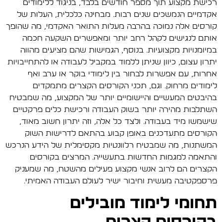
רכישת מקצוע תוך מספר חודשים בלבד, בניגוד ללימודים
אקדמיים הנמשכים שנים רבות. מבחינה כלכלית, העלות של
קורסים אלה נמוכה בהרבה מעלות התואר האקדמי, מה שהופך
אותם לנגישים לקהל רחב יותר ומאפשרים השקעה חכמה
במיומנויות מקצועיות. בנוסף, הגמישות שהם מציעים מהווה
יתרון עצום, כיוון שניתן ללמוד במקביל לעבודה או להתחייבויות
אחרות, עם אפשרות לבחור בין לימודי בוקר או ערב ואף
לימודים מרחוק. וגם, תכני הקורסים הקצרים מתמקדים
בהיבטים המעשיים והיישומיים יותר של המקצוע, מה שמבטיח
השתלבות מהירה יותר בשוק העבודה ורכישת כלים פרקטיים
שישמשו מיד בעבודה. ולצד כל אלה, וזה יתרון חשוב מאוד,
הקורסים מתעדכנים באופן קבוע בהתאם לדרישות השוק
המשתנות, מה שמבטיח רלוונטיות מקסימלית של הידע הנרכש
והתאמה למגמות החדשות בתעשייה. המרצים בקורסים
הקצרים הם לרוב אנשי מקצוע פעילים מהשטח, מה שמעניק
פרספקטיבה מעשית וחיבור ישיר לעולם העבודה האמיתי.
תחומי לימוד מובילים