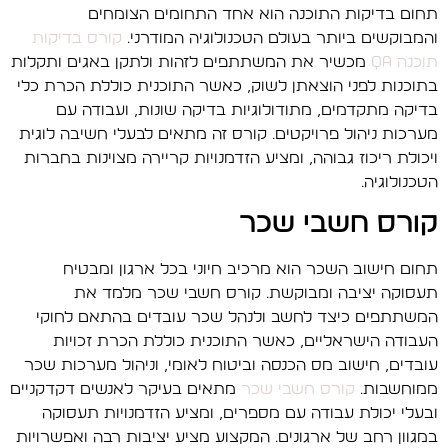
תחום בדיקות התוכנה הוא אחד התחומים הצומחים
והמבוקשים ביותר בעולם הטכנולוגיה המודרני.
קורס בדיקות
תוכנה QA
מכשיר את המשתתפים לזהות ולתקן באגים ותקלות
בתוכנות לפני הוצאתן לשוק, כאשר התוכנית כוללת הכרת כלי
בדיקה מתקדמים, מתודולוגיות בדיקה שונות, ועבודה עם
מערכות ניהול פרויקטים. קורס זה מתאים לבעלי חשיבה לוגית
ויכולת ריכוז גבוהה, ומציע הזדמנויות קריירה מצוינות בחברות
הטכנולוגיה.
קורס חשבי שכר
תחום חישוב השכר הוא מרכיב חיוני בכל ארגון ומבטיח
תעסוקה יציבה ומבוקשת. קורס חשבי שכר מלמד את
המשתתפים כיצד לחשב ולנהל שכר עובדים בהתאם לחוקי
העבודה הישראליים, כאשר התוכנית כוללת הכרת זכויות
עובדים, חישוב מס הכנסה וביטוח לאומי, וניהול מערכות שכר
ממוחשבות.
קורס חשבי שכר
מתאים בעיקר לאנשים דקדקניים
ובעלי יכולת עבודה עם מספרים, ומציע הזדמנויות תעסוקה
במגוון רחב של ארגונים. המקצוע מציע יציבות רבה ואפשרויות