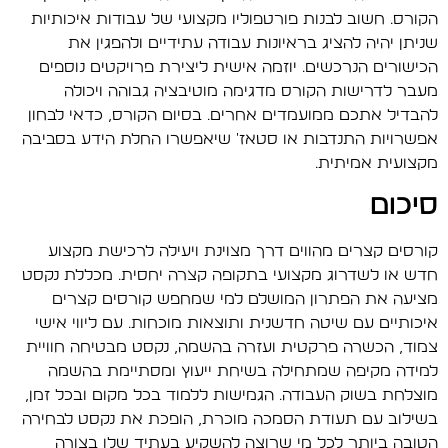
הקורס. חשוב לבנות פורטפוליו מקצועי של עבודות איכותיות
שניתן יהיה להציג בראיונות עבודה עתידיים ולהפגין את
הכישורים הנרכשים. יוזמה אישית ליצירת פרויקטים נוספים
מעבר לדרישות הקורס מדגימה מוטיבציה גבוהה ויכולה
להבדיל אתכם ממועמדים אחרים. בסיום הקורס, כדאי לבחון
אפשרויות התנדבות או סטאז' שיאפשרו החלת הידע בסביבה
מקצועית אמיתית.
סיכום
קורסים קצרים מהווים דרך מצוינת ויעילה לרכישת מקצוע
חדש או לשדרוג מקצועי בתקופה קצרה יחסית. מכללת נקסט
מציעה את הפתרון המושלם למי שמחפש קורסים קצרים
איכותיים עם שיטה חדשנית ותוצאות מוכחות. עם ליווי אישי
צמוד, הכשרה פרקטית ועזרה בהשמה, נקסט מבטיחה חוויית
למידה מקיפה שמתחילה בשיחת ייעוץ ומסתיימת בהשמה
מוצלחת בשוק העבודה. הגמישות ללמוד בכל מקום ובכל זמן,
בשילוב עם תעודת הסמכה מוכרת, הופכת את נקסט לבחירה
הטובה ביותר לכל מי שרוצה להשקיע בעתיד שלו בצורה