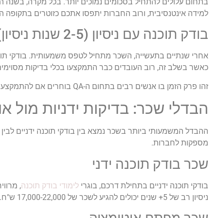
בתחום עלולים להתחיל בסכומים נמוכים יותר. בכל מקרה, בשנה הר
למידה אינטנסיבית, ורוב החברות יתפסו אתכם כזוטרים בתקופה הז
בודק תוכנה עם ניסיון (2-5 שנות ניסיון)
כאשר בשלב זה, רוב העובדים כבר התמקצעו בכלי בדיקות מסוימים ו
זהו פרק הזמן בו אנשים רבים בתחום ה-QA בוחרים אם להתמקצע בבדיקות ידניות מורכבות או ללמוד אוטומציה – החלטה שמשפיעה מאוד על השכר העתידי.
הבדלי שכר: בדיקות ידניות מול או
ההבדל המשמעותי ביותר בשכר נמצא בין בודקי תוכנה ידניים לבין 
מספקות לחברות.
שכר בודק תוכנה ידני
בודקי תוכנה ידניים בתחילת דרכם, בוגרי
לימודי בודק תוכנה
ניסיון רב של 5+ שנים יכולים להגיע לשכר של 17,000-22,000 ש"ח.