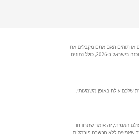
ם או תוהים האם אתם מקבלים את
השכר שמגיע לכם בהתאם לניסיון והיכולות שלכם, הגעתם למקום הנכון. כאן תמצאו תמונה עדכנית ומציאותית של שוק העבודה לבודקי תוכנה בישראל ב-2026, כולל נתונים
שכורת שלכם עולה באופן משמעותי.
ש"ח ברוטו בחודש. בעולם האמיתי, זה אומר שתרוויחו
וד שאנשים ללא הכשרה פורמלית