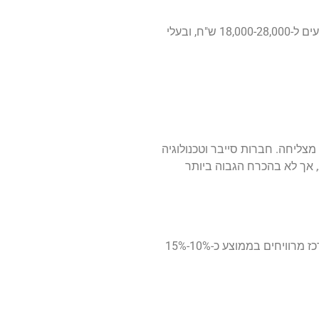
מפתחי אוטומציה נהנים משכר גבוה משמעותית. מתחילים בתחום האוטומציה מרוויחים בין 15,000 ל-19,000 ש"ח, בעלי ניסיון בינוני מגיעים ל-18,000-28,000 ש"ח, ובעלי
צליחה. חברות סייבר וטכנולוגיה
, אך לא בהכרח הגבוה ביותר
בשוק העבודה של 2026 עדיין קיים פער בין מרכז הארץ לפריפריה, אף שהעבודה מרחוק צמצמה אותו. בודקי תוכנה באזור תל אביב והמרכז מרוויחים בממוצע כ-10%-15%