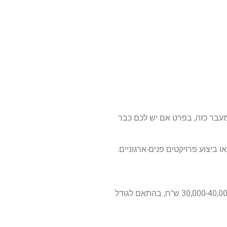
 המעבר מבדיקות ידניות לאוטומציה. מקובל לראות עלייה של 30%-40% בשכר אחרי מעבר כזה, בפרט אם יש לכם כבר
דרך נוספת לקפיצת שכר היא המעבר לתפקידי ניהול. ראש צוות QA יכול להרוויח 22,000-28,000 ש"ח, ומנהל QA מחלקתי יכול להגיע ל-30,000-40,000 ש"ח, בהתאם לגודל